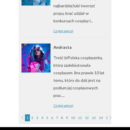
najbardziej lubi tworzyć
propy, brać udział w
konkursach cosplay i...
Czytaj więcej
Andrasta
Treść biPolska cosplayerka,
która zadebiutowała
cosplayem Jinx prawie 10 lat
temu, który do dziś jest na
podium jej cosplayowych
prac....
Czytaj więcej
1
2
3
4
5
6
7
8
9
10
11
12
13
14
15
16
17
1