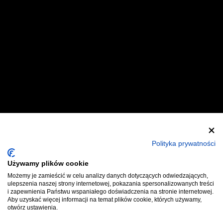
Zostań Wystawcą
Zostań Helperem
Polityka prywatności
Używamy plików cookie
Polityka Prywatności
Regulaminy
Możemy je zamieścić w celu analizy danych dotyczących odwiedzających,
ulepszenia naszej strony internetowej, pokazania spersonalizowanych treści
Kontakt
Bilety
i zapewnienia Państwu wspaniałego doświadczenia na stronie internetowej.
Aby uzyskać więcej informacji na temat plików cookie, których używamy,
otwórz ustawienia.