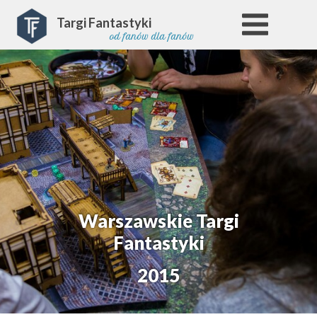
Targi Fantastyki
od fanów dla fanów
Warszawskie Targi
Fantastyki
2015