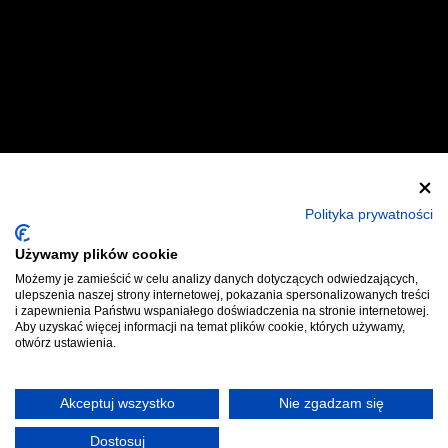
Zostań Wystawcą
Zostań Helperem
Polityka prywatności
Używamy plików cookie
Polityka Prywatności
Regulaminy
Możemy je zamieścić w celu analizy danych dotyczących odwiedzających,
ulepszenia naszej strony internetowej, pokazania spersonalizowanych treści
Kontakt
Bilety
i zapewnienia Państwu wspaniałego doświadczenia na stronie internetowej.
Aby uzyskać więcej informacji na temat plików cookie, których używamy,
otwórz ustawienia.
Akceptuj wszystko
Nie zgadzam się
Dostosuj