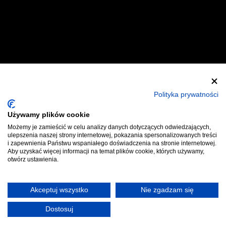
Zostań Wystawcą
Zostań Helperem
Polityka prywatności
Używamy plików cookie
Polityka Prywatności
Regulaminy
Możemy je zamieścić w celu analizy danych dotyczących odwiedzających,
ulepszenia naszej strony internetowej, pokazania spersonalizowanych treści
Kontakt
Bilety
i zapewnienia Państwu wspaniałego doświadczenia na stronie internetowej.
Aby uzyskać więcej informacji na temat plików cookie, których używamy,
otwórz ustawienia.
Akceptuj wszystko
Nie zgadzam się
Dostosuj
Copyright © 2026 Targi Fantastyki Sp. z o.o.