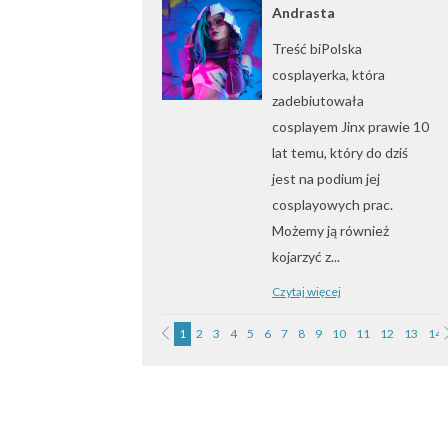
Andrasta
Treść biPolska
cosplayerka, która
zadebiutowała
cosplayem Jinx prawie 10
lat temu, który do dziś
jest na podium jej
cosplayowych prac.
Możemy ją również
kojarzyć z...
Czytaj więcej
1
2
3
4
5
6
7
8
9
10
11
12
13
14