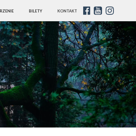
RZENIE
BILETY
KONTAKT
ZOSTAŃ WYSTAWCĄ
ZOSTAŃ HELPEREM
➡ NAPISZ DO NAS