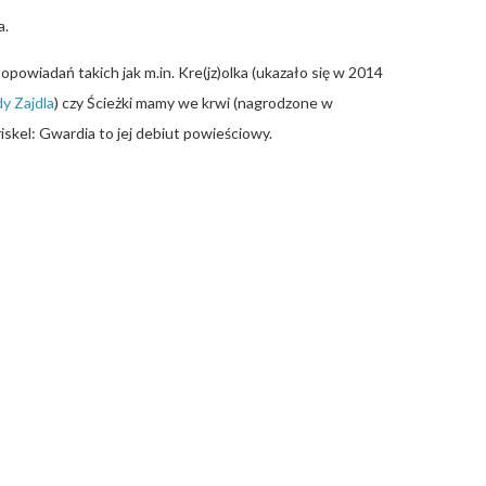
a.
 opowiadań takich jak m.in. Kre(jz)olka (ukazało się w 2014
y Zajdla
) czy Ścieżki mamy we krwi (nagrodzone w
iskel: Gwardia to jej debiut powieściowy.