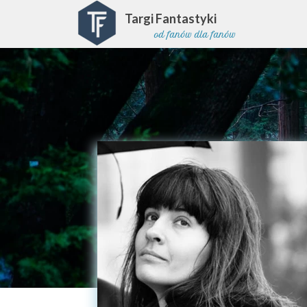
Targi Fantastyki
od fanów dla fanów