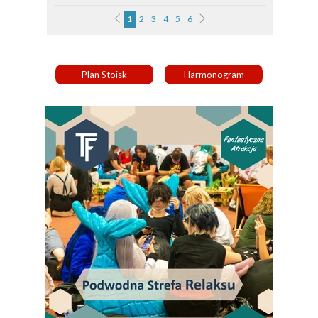
1
2
3
4
5
6
Plan Stoisk
Harmonogram