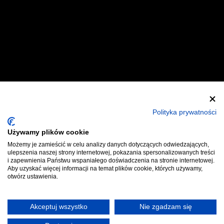
Zostań Wystawcą
Zostań Helperem
Polityka prywatności
Używamy plików cookie
Polityka Prywatności
Regulaminy
Możemy je zamieścić w celu analizy danych dotyczących odwiedzających,
ulepszenia naszej strony internetowej, pokazania spersonalizowanych treści
Kontakt
Bilety
i zapewnienia Państwu wspaniałego doświadczenia na stronie internetowej.
Aby uzyskać więcej informacji na temat plików cookie, których używamy,
otwórz ustawienia.
Akceptuj wszystko
Nie zgadzam się